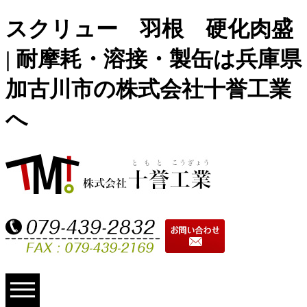
スクリュー 羽根 硬化肉盛
| 耐摩耗・溶接・製缶は兵庫県
加古川市の株式会社十誉工業
へ