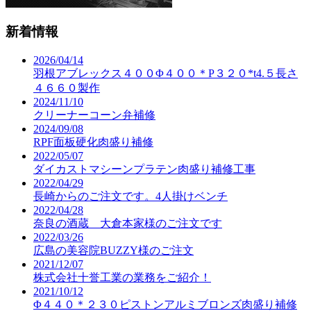
新着情報
2026/04/14
羽根アブレックス４００Φ４００＊P３２０*t4.５長さ
４６６０製作
2024/11/10
クリーナーコーン弁補修
2024/09/08
RPF面板硬化肉盛り補修
2022/05/07
ダイカストマシーンプラテン肉盛り補修工事
2022/04/29
長崎からのご注文です。4人掛けベンチ
2022/04/28
奈良の酒蔵 大倉本家様のご注文です
2022/03/26
広島の美容院BUZZY様のご注文
2021/12/07
株式会社十誉工業の業務をご紹介！
2021/10/12
Φ４４０＊２３０ピストンアルミブロンズ肉盛り補修