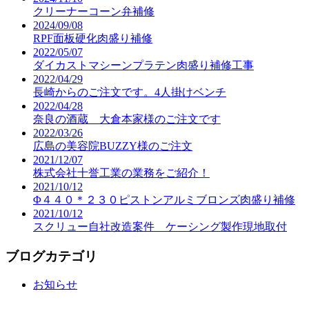
クリーナーコーン弁補修
2024/09/08
RPF面板硬化肉盛り補修
2022/05/07
ダイカストマシーンプラテン肉盛り補修工事
2022/04/29
長崎からのご注文です。4人掛けベンチ
2022/04/28
奈良の酒蔵 大倉本家様のご注文です
2022/03/26
広島の美容院BUZZY様のご注文
2021/12/07
株式会社十誉工業の業務をご紹介！
2021/10/12
Φ４４０＊２３０ピストンアルミブロンズ肉盛り補修
2021/10/12
スクリュー自社改造案件 ケーシング製作現地取付
ブログカテゴリ
お知らせ