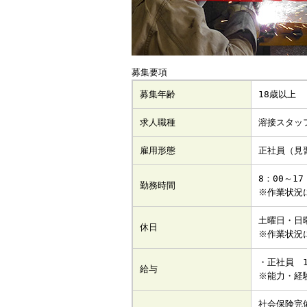
募集要項
募集年齢
18歳以上
求人職種
溶接スタッ
雇用形態
正社員（見
8：00～17
勤務時間
※作業状況
土曜日・日
休日
※作業状況
・正社員 1
給与
※能力・経
社会保険完