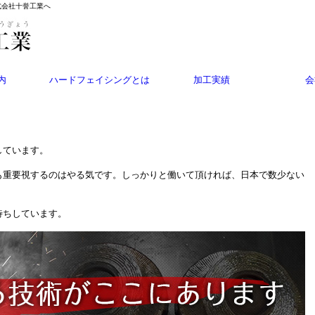
式会社十誉工業へ
内
ハードフェイシングとは
加工実績
会
しています。
も重要視するのはやる気です。しっかりと働いて頂ければ、日本で数少ない
。
待ちしています。