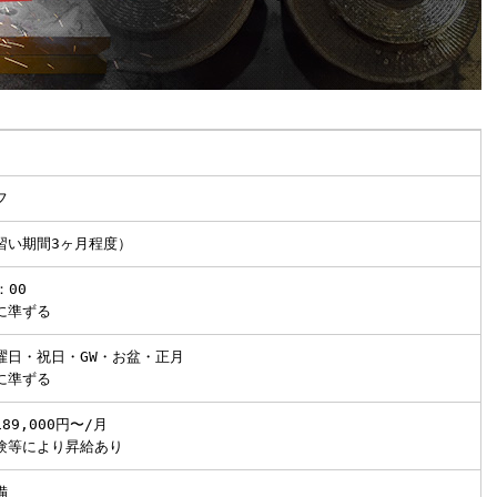
フ
習い期間3ヶ月程度）
：00
に準ずる
曜日・祝日・GW・お盆・正月
に準ずる
89,000円〜/月
験等により昇給あり
備