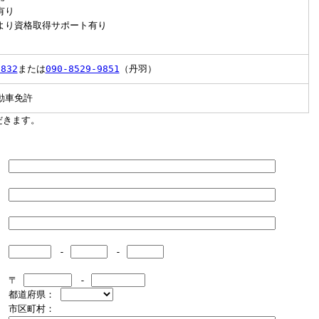
有り
より資格取得サポート有り
2832
または
090-8529-9851
（丹羽）
動車免許
だきます。
-
-
〒
-
都道府県：
市区町村：