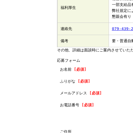
一部支給品
福利厚生
弊社規定に
懇親会有り
連絡先
079-439-
備考
要・普通自
その他、詳細は面談時にご案内させていた
応募フォーム
お名前
[必須]
ふりがな
[必須]
メールアドレス
[必須]
お電話番号
[必須]
ご住所